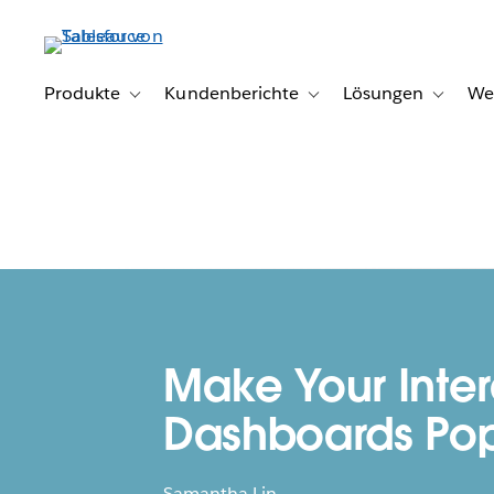
Direkt
zum
Inhalt
Produkte
Kundenberichte
Lösungen
We
Toggle sub-navigation for Produkte
Toggle sub-navigation for K
Toggle s
Make Your Inter
Dashboards Po
Samantha Lin