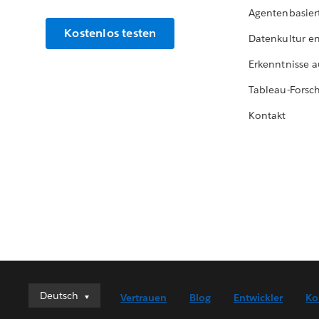
Agentenbasier
Kostenlos testen
Datenkultur e
Erkenntnisse a
Tableau-Forsc
Kontakt
Deutsch
Deutsch
Vertrauen
Blog
Entwickler
Ko
English (UK)