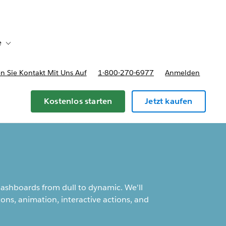
e
Toggle sub-navigation for Bereitstellungsoptionen und Preise
 Sie Kontakt Mit Uns Auf
1-800-270-6977
Anmelden
Kostenlos starten
Jetzt kaufen
dashboards from dull to dynamic. We'll
ons, animation, interactive actions, and