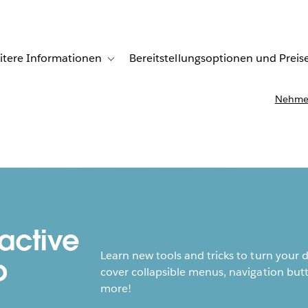
itere Informationen
Bereitstellungsoptionen und Preis
undenberichte
ub-navigation for Lösungen
Toggle sub-navigation for Weitere Informationen
Nehmen
active
Learn new tools and tricks to turn your 
p
cover collapsible menus, navigation butt
more!