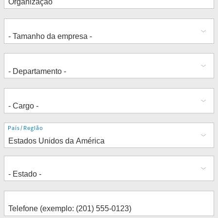
Endereço
País/Região