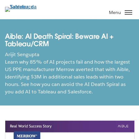
Pular
para
Menu
o
conteúdo
principal
Aible: AI Death Spiral: Beware AI +
Tableau/CRM
Arijit Sengupta
Learn why 85% of AI projects fail and how the largest
US PPE manufacturer Merrow averted that with Aible,
identifying $3M in additional sales leads within two
hours. See how you can avoid the AI Death Spiral as
you add AI to Tableau and Salesforce.