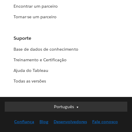
Encontrar um parceiro
Tornar-se um parceiro
Suporte
Base de dados de conhecimento
Treinamento e Certificação
Ajuda do Tableau
Todas as versões
Português
Português
Deutsch
Confiança
Blog
Desenvolvedores
Fale conosco
English (UK)
English (US)