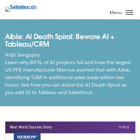
Aller
au
Menu
contenu
principal
Aible: AI Death Spiral: Beware AI +
Tableau/CRM
Arijit Sengupta
Learn why 85% of AI projects fail and how the largest
US PPE manufacturer Merrow averted that with Aible,
identifying $3M in additional sales leads within two
hours. See how you can avoid the AI Death Spiral as
you add AI to Tableau and Salesforce.