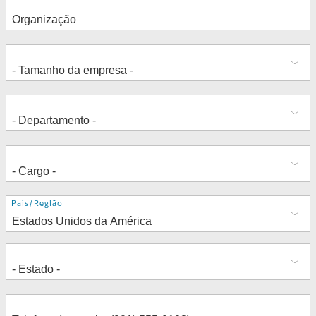
Endereço
País/Região