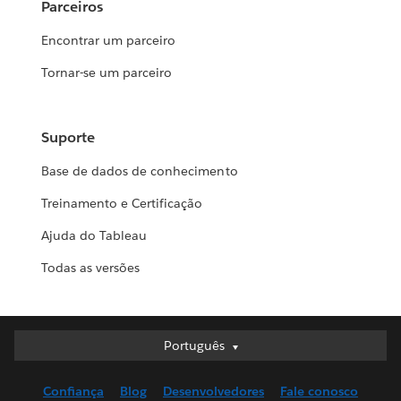
Parceiros
Encontrar um parceiro
Tornar-se um parceiro
Suporte
Base de dados de conhecimento
Treinamento e Certificação
Ajuda do Tableau
Todas as versões
Português
Português
Deutsch
Confiança
Blog
Desenvolvedores
Fale conosco
English (UK)