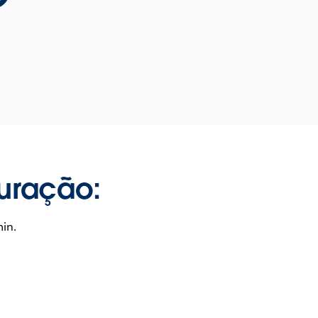
uração:
in.