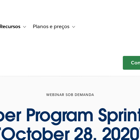
Recursos
Planos e preços
r Histórias de clientes
e sub-navigation for Soluções
Toggle sub-navigation for Recursos
Toggle sub-navigation for Planos e p
Com
WEBINAR SOB DEMANDA
er Program Spri
(October 28, 2020