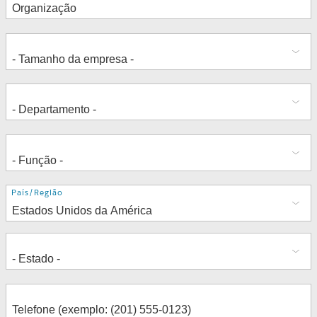
Endereço
País/Região