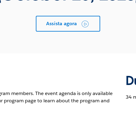
Assista agora
D
ogram members. The event agenda is only available
34 m
ur program page to learn about the program and