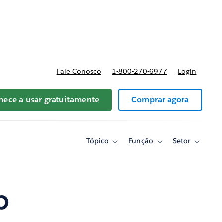
reços
Fale Conosco
1-800-270-6977
Login
ece a usar gratuitamente
Comprar agora
Tópico
Função
Setor
Toggle
Toggle
Toggle
sub-
sub-
sub-
navigation
navigation
navigati
for
for
for
Tópico
Função
Setor
p