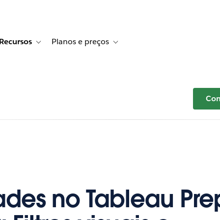
Recursos
Planos e preços
r Histórias de clientes
e sub-navigation for Soluções
Toggle sub-navigation for Recursos
Toggle sub-navigation for Planos e p
Com
des no Tableau Pre