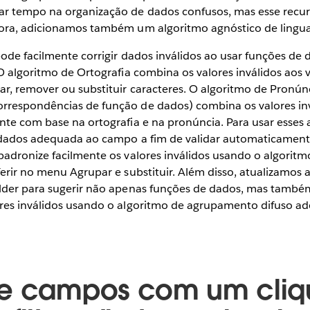
ar tempo na organização de dados confusos, mas esse recu
gora, adicionamos também um algoritmo agnóstico de ling
pode facilmente corrigir dados inválidos ao usar funções d
O algoritmo de Ortografia combina os valores inválidos aos v
r, remover ou substituir caracteres. O algoritmo de Pronún
respondências de função de dados) combina os valores inv
nte com base na ortografia e na pronúncia. Para usar esses 
 dados adequada ao campo a fim de validar automaticamente
padronize facilmente os valores inválidos usando o algori
ferir no menu Agrupar e substituir. Além disso, atualizamo
lder para sugerir não apenas funções de dados, mas também
res inválidos usando o algoritmo de agrupamento difuso a
ue campos com um cliq