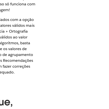
rso só funciona com
uagem!
e dados com a opção
alores válidos mais
cia + Ortografia
álidos ao valor
algoritmos, basta
 os valores de
tmo de agrupamento
s as Recomendações
 fazer correções
dequado.
ue,