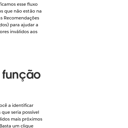
ificamos esse fluxo
 os que não estão na
, as Recomendações
dos) para ajudar a
res inválidos aos
 função
cê a identificar
 que seria possível
álidos mais próximos
Basta um clique