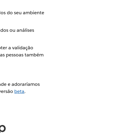
dos do seu ambiente
ados ou análises
ter a validação
tras pessoas também
de e adoraríamos
 versão
beta
.
ep