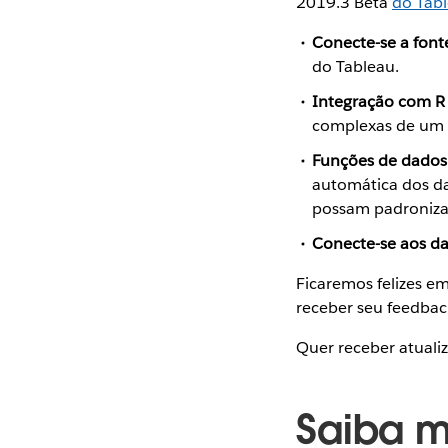
2019.3 Beta
do Tabl
Conecte-se a font
do Tableau.
Integração com R 
complexas de um f
Funções de dados 
automática dos d
possam padronizar
Conecte-se aos d
Ficaremos felizes 
receber seu feedbac
Quer receber atuali
Saiba m