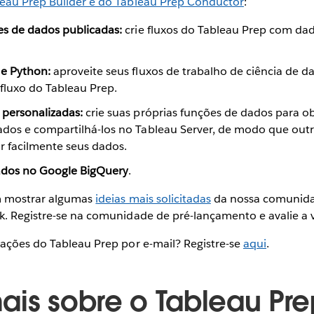
eau Prep Builder e do Tableau Prep Conductor
:
es de dados publicadas:
crie fluxos do Tableau Prep com da
e Python:
aproveite seus fluxos de trabalho de ciência de d
luxo do Tableau Prep.
personalizadas:
crie suas próprias funções de dados para ob
ados e compartilhá-los no Tableau Server, de modo que ou
 facilmente seus dados.
ados no Google BigQuery
.
em mostrar algumas
ideias mais solicitadas
da nossa comunida
k. Registre-se na comunidade de pré-lançamento e avalie a
zações do Tableau Prep por e-mail? Registre-se
aqui
.
ais sobre o Tableau Pr