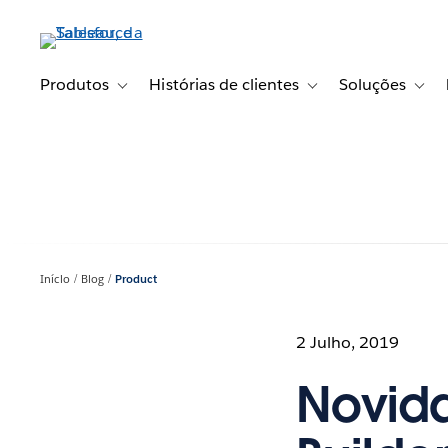
Pular
para
o
conteúdo
Produtos
Histórias de clientes
Soluções
Toggle sub-navigation for Produtos
Toggle sub-navigation fo
Toggl
principal
Início
Blog
Product
2 Julho, 2019
Novida