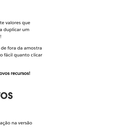
nte valores que
a duplicar um
!
s de fora da amostra
o fácil quanto clicar
ovos recursos!
vos
iação na versão