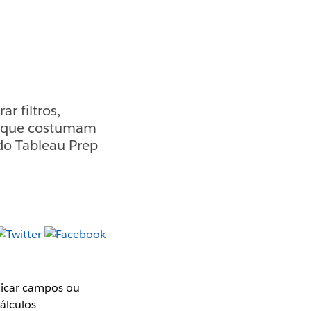
r filtros,
os que costumam
do Tableau Prep
plicar campos ou
álculos