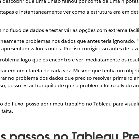
a descobrir que uma união falhou por conta de uma hipótese
etapas e instantaneamente ver como a estrutura era em de
s no fluxo de dados e testar várias opções com extrema facil
taneamente problemas nos dados que antes teria ignorado. “I
apresentam valores nulos. Preciso corrigir isso antes de fazer
 problema logo que os encontro e ver imediatamente os resu
rar em uma tarefa de cada vez. Mesmo que tenha um objeti
ar no problema dos dados que preciso resolver primeiro an
o, posso estar tranquilo de que o problema foi resolvido an
 do fluxo, posso abrir meu trabalho no Tableau para visuali
falta.
os passos no Tableau Pr