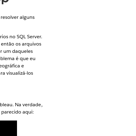
resolver alguns
rios no SQL Server.
 então os arquivos
ver um daqueles
roblema é que eu
eográfica e
a visualizá-los
ableau. Na verdade,
 parecido aqui: