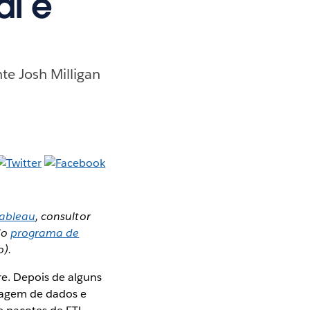
di e
te Josh Milligan
Tableau
, consultor
do
programa de
).
re. Depois de alguns
elagem de dados e