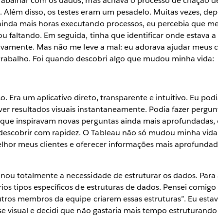
trabalhar com os dados, mas achava o processo de criação d
 Além disso, os testes eram um pesadelo. Muitas vezes, dep
inda mais horas executando processos, eu percebia que me
u faltando. Em seguida, tinha que identificar onde estava a
 novamente. Mas não me leve a mal: eu adorava ajudar meus c
rabalho. Foi quando descobri algo que mudou minha vida:
. Era um aplicativo direto, transparente e intuitivo. Eu podia
er resultados visuais instantaneamente. Podia fazer pergun
 que inspiravam novas perguntas ainda mais aprofundadas, 
escobrir com rapidez. O Tableau não só mudou minha vi
lhor meus clientes e oferecer informações mais aprofunda
inou totalmente a necessidade de estruturar os dados. Para 
rios tipos específicos de estruturas de dados. Pensei comigo
outros membros da equipe criarem essas estruturas”. Eu est
se visual e decidi que não gastaria mais tempo estruturando