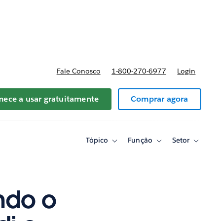
reços
Fale Conosco
1-800-270-6977
Login
ece a usar gratuitamente
Comprar agora
Tópico
Função
Setor
Toggle
Toggle
Toggle
sub-
sub-
sub-
navigation
navigation
navigati
for
for
for
Tópico
Função
Setor
ndo o