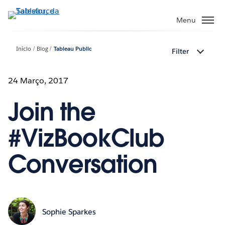
Pular
para
Menu
o
conteúdo
Início
Blog
Tableau Public
Filter
principal
24 Março, 2017
Join the
#VizBookClub
Conversation
Sophie Sparkes