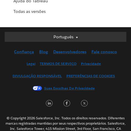
Ajuda do Tableau
Todas as versões
Português
Português
Deutsch
Confiança
Blog
Desenvolvedores
Fale conosco
English (UK)
English (US)
Legal
TERMOS DE SERVIÇO
Privacidade
Español
DIVULGAÇÃO RESPONSÁVEL
PREFERÊNCIAS DE COOKIES
Français (Canada)
Français (France)
Suas Escolhas De Privacidade
Italiano
LinkedIn
Facebook
Twitter
日本語
한국어
Nederlands
© Copyright 2026 Salesforce, Inc. Todos os direitos reservados. Diferentes
marcas registradas mantidas por seus respectivos proprietários. Salesforce,
Svenska
Inc. Salesforce Tower, 415 Mission Street, 3rd Floor, San Francisco, CA