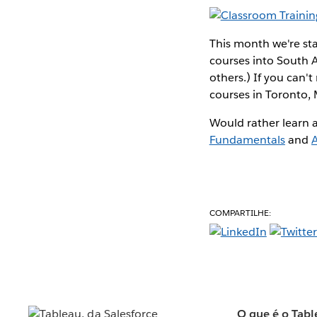
This month we're st
courses into South 
others.) If you can't
courses in Toronto,
Would rather learn 
Fundamentals
and
COMPARTILHE:
O que é o Tabl