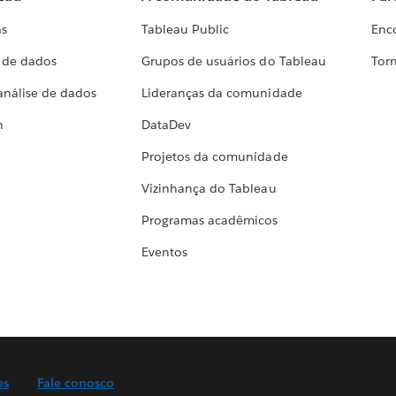
as
Tableau Public
Enc
a de dados
Grupos de usuários do Tableau
Torn
análise de dados
Lideranças da comunidade
h
DataDev
Projetos da comunidade
Vizinhança do Tableau
Programas acadêmicos
Eventos
es
Fale conosco