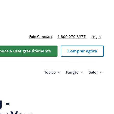
reços
Fale Conosco
1-800-270-6977
Login
ece a usar gratuitamente
Comprar agora
Tópico
Função
Setor
Toggle
Toggle
Toggle
sub-
sub-
sub-
navigation
navigation
navigati
for
for
for
Tópico
Função
Setor
 -