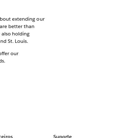
 about extending our
are better than
e also holding
d St. Louis.
ffer our
ds.
ceiros
Suporte