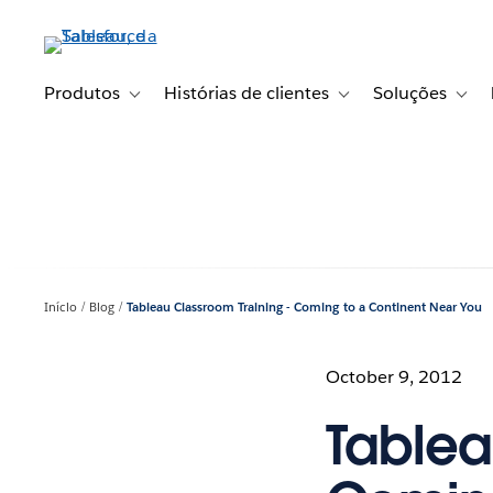
Pular
para
o
conteúdo
Produtos
Histórias de clientes
Soluções
Toggle sub-navigation for Produtos
Toggle sub-navigation fo
Toggl
principal
Início
Blog
Tableau Classroom Training - Coming to a Continent Near You
October 9, 2012
Tablea