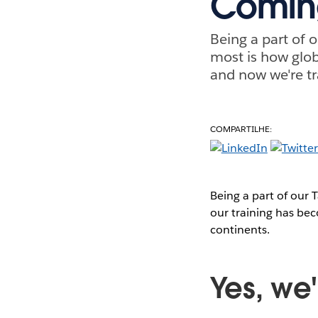
Coming
Being a part of 
most is how glob
and now we're tr
COMPARTILHE:
Being a part of our 
our training has bec
continents.
Yes, we'