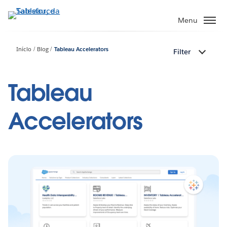
Pular
para
Menu
o
conteúdo
Início
Blog
Tableau Accelerators
Filter
principal
Tableau
Accelerators