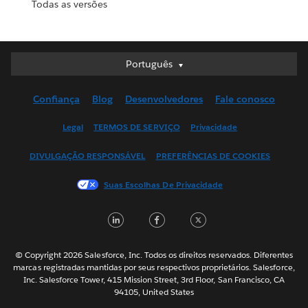
Todas as versões
Português
Português
Deutsch
Confiança
Blog
Desenvolvedores
Fale conosco
English (UK)
English (US)
Legal
TERMOS DE SERVIÇO
Privacidade
Español
DIVULGAÇÃO RESPONSÁVEL
PREFERÊNCIAS DE COOKIES
Français (Canada)
Français (France)
Suas Escolhas De Privacidade
Italiano
LinkedIn
Facebook
Twitter
日本語
한국어
Nederlands
© Copyright 2026 Salesforce, Inc. Todos os direitos reservados. Diferentes
marcas registradas mantidas por seus respectivos proprietários. Salesforce,
Svenska
Inc. Salesforce Tower, 415 Mission Street, 3rd Floor, San Francisco, CA
94105, United States
ไทย