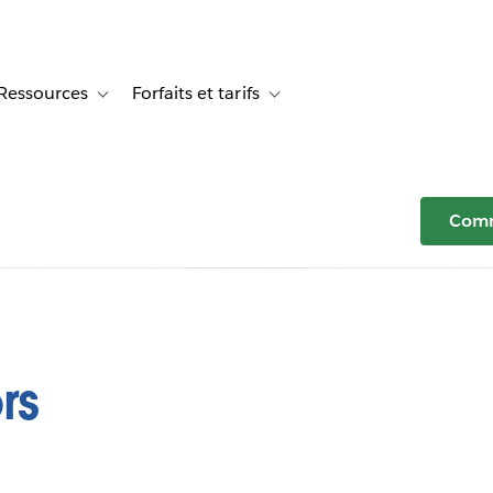
Ressources
Forfaits et tarifs
or Témoignages clients
e sub-navigation for Solutions
Toggle sub-navigation for Ressources
Toggle sub-navigation for Forfaits e
Comm
rs