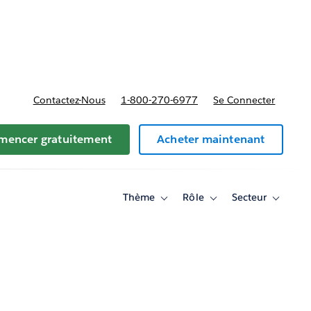
t tarifs
Contactez-Nous
1-800-270-6977
Se Connecter
encer gratuitement
Acheter maintenant
Thème
Rôle
Secteur
Toggle
Toggle
Toggle
sub-
sub-
sub-
navigation
navigation
navigati
for
for
for
Thème
Rôle
Secteur