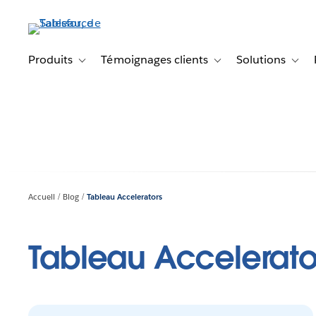
Aller
au
contenu
principal
Produits
Témoignages clients
Solutions
Toggle sub-navigation for Produits
Toggle sub-navigation f
Toggl
Accueil
Blog
Tableau Accelerators
Tableau Accelerato