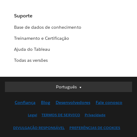
Suporte
Base de dados de conhecimento
Treinamento e Certificação
Ajuda do Tableau
Todas as versões
Português
Português
Deutsch
Confiança
Blog
Desenvolvedores
Fale conosco
English (UK)
English (US)
Legal
TERMOS DE SERVIÇO
Privacidade
Español
DIVULGAÇÃO RESPONSÁVEL
PREFERÊNCIAS DE COOKIES
Français (Canada)