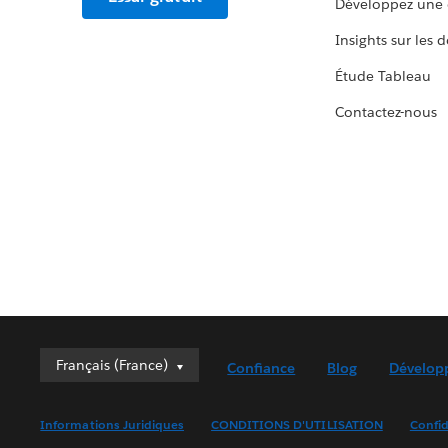
Développez une 
Insights sur les 
Étude Tableau
Contactez-nous
Français (France)
Français (France)
Confiance
Blog
Dévelop
Deutsch
English (UK)
Informations Juridiques
CONDITIONS D'UTILISATION
Confid
English (US)