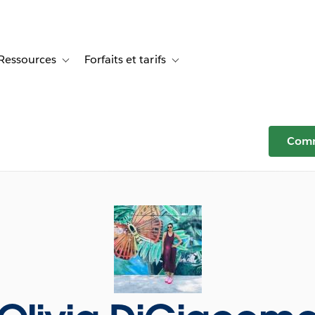
Ressources
Forfaits et tarifs
or Témoignages clients
e sub-navigation for Solutions
Toggle sub-navigation for Ressources
Toggle sub-navigation for Forfaits e
Comm