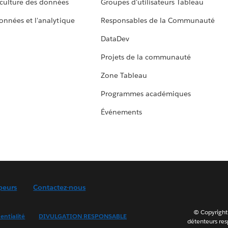
culture des données
Groupes d'utilisateurs Tableau
données et l'analytique
Responsables de la Communauté
DataDev
Projets de la communauté
Zone Tableau
Programmes académiques
Événements
peurs
Contactez-nous
© Copyright 
entialité
DIVULGATION RESPONSABLE
détenteurs resp