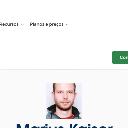
Recursos
Planos e preços
r Histórias de clientes
e sub-navigation for Soluções
Toggle sub-navigation for Recursos
Toggle sub-navigation for Planos e p
Com