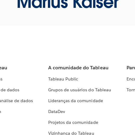
Marius Kaiser
eau
A comunidade do Tableau
Par
as
Tableau Public
Enc
a de dados
Grupos de usuários do Tableau
Torn
análise de dados
Lideranças da comunidade
h
DataDev
Projetos da comunidade
Vizinhança do Tableau