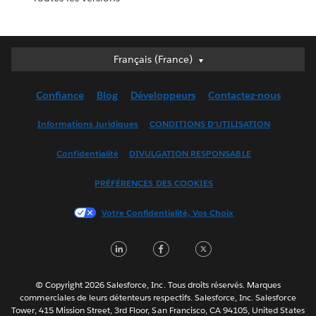
Français (France)
Français (France)
Deutsch
Confiance
Blog
Développeurs
Contactez-nous
English (UK)
English (US)
Informations Juridiques
CONDITIONS D'UTILISATION
Español
Confidentialité
DIVULGATION RESPONSABLE
Français (Canada)
Italiano
PRÉFÉRENCES DES COOKIES
日本語
Votre Confidentialité, Vos Choix
한국어
Nederlands
LinkedIn
Facebook
Twitter
Português
Svenska
© Copyright 2026 Salesforce, Inc. Tous droits réservés. Marques
ไทย
commerciales de leurs détenteurs respectifs. Salesforce, Inc. Salesforce
Tower, 415 Mission Street, 3rd Floor, San Francisco, CA 94105, United States
简体中文