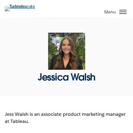
Pular
para
Menu
o
conteúdo
principal
Jessica Walsh
Jess Walsh is an associate product marketing manager
at Tableau.