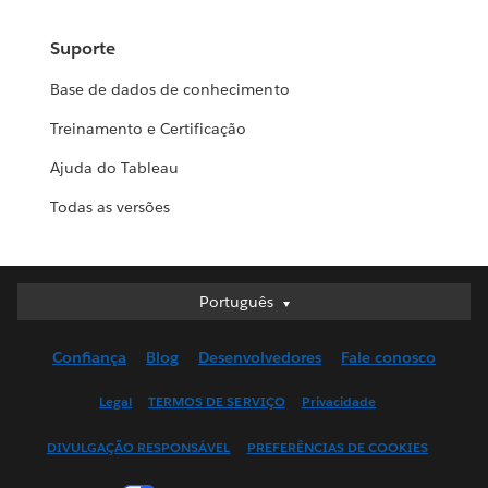
Suporte
Base de dados de conhecimento
Treinamento e Certificação
Ajuda do Tableau
Todas as versões
Português
Português
Deutsch
Confiança
Blog
Desenvolvedores
Fale conosco
English (UK)
English (US)
Legal
TERMOS DE SERVIÇO
Privacidade
Español
DIVULGAÇÃO RESPONSÁVEL
PREFERÊNCIAS DE COOKIES
Français (Canada)
Français (France)