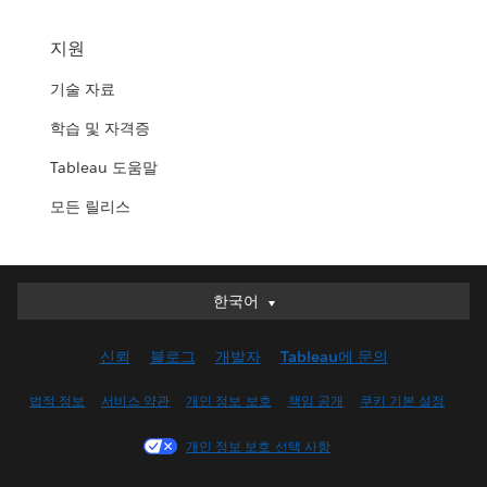
지원
기술 자료
학습 및 자격증
Tableau 도움말
모든 릴리스
한국어
한국어
Deutsch
신뢰
블로그
개발자
Tableau에 문의
English (UK)
English (US)
법적 정보
서비스 약관
개인 정보 보호
책임 공개
쿠키 기본 설정
Español
개인 정보 보호 선택 사항
Français (Canada)
Français (France)