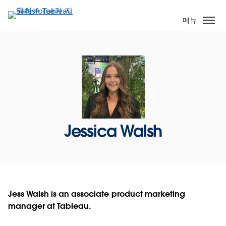
주
요
메뉴
콘
텐
츠
로
건
너
뛰
기
Jessica Walsh
Jess Walsh is an associate product marketing
manager at Tableau.