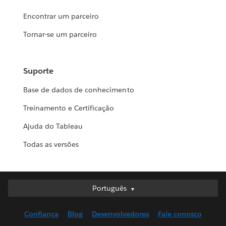
Encontrar um parceiro
Tornar-se um parceiro
Suporte
Base de dados de conhecimento
Treinamento e Certificação
Ajuda do Tableau
Todas as versões
Português
Português
Deutsch
Confiança
Blog
Desenvolvedores
Fale conosco
English (UK)