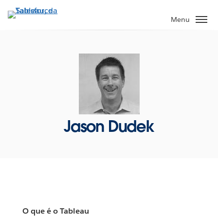
Pular
para
Menu
o
conteúdo
principal
Jason Dudek
O que é o Tableau