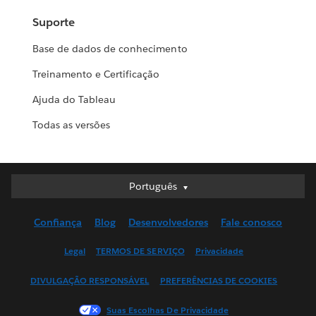
Suporte
Base de dados de conhecimento
Treinamento e Certificação
Ajuda do Tableau
Todas as versões
Português
Português
Deutsch
Confiança
Blog
Desenvolvedores
Fale conosco
English (UK)
English (US)
Legal
TERMOS DE SERVIÇO
Privacidade
Español
DIVULGAÇÃO RESPONSÁVEL
PREFERÊNCIAS DE COOKIES
Français (Canada)
Français (France)
Suas Escolhas De Privacidade