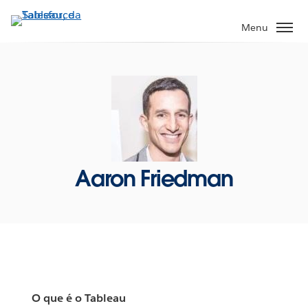
Pular
para
Menu
o
conteúdo
principal
Aaron Friedman
O que é o Tableau