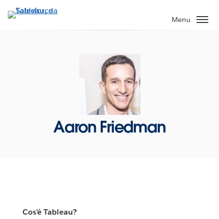
Passa
a
Menu
contenuto
principale
Aaron Friedman
Cos'è Tableau?