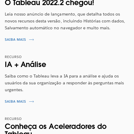
O Tableau 2022.2 chegou!
Leia nosso anúncio de lançamento, que detalha todos os
novos recursos desta versão, incluindo Histórias com dados,
Salvamento automático no navegador e muito mais.
Visão geral dos recursos do Tableau
2022.2
SAIBA MAIS
Acompanhe a apresentação para ter uma visão geral
RECURSO
dos mais novos recursos com
Anya Prosvetova,
IA + Análise
Visionária do Tableau 2022
. Ela vai mostrar a você os
novos recursos incluídos nesta versão.
Saiba como o Tableau leva a IA para a análise e ajuda os
usuários da sua organização a responder às perguntas mais
ASSISTA AGORA
urgentes.
SAIBA MAIS
RECURSO
Conheça os Aceleradores do