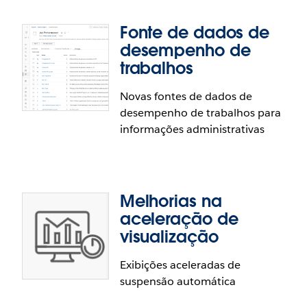
diferentes tipos de conteúdo, além de visualizá-las
Fonte de dados de
e restaurá-las.
desempenho de
trabalhos
Novas fontes de dados de
Visualização de entrada/saída para
desempenho de trabalhos para
testes de política
informações administrativas
Os autores podem testar o impacto de suas
políticas nas Conexões virtuais identificando
rapidamente os domínios de dados que ficam
Melhorias na
visíveis ou ocultos após a aplicação das políticas a
aceleração de
uma coluna.
visualização
Exibições aceleradas de
Fonte de dados de desempenho de
suspensão automática
trabalhos