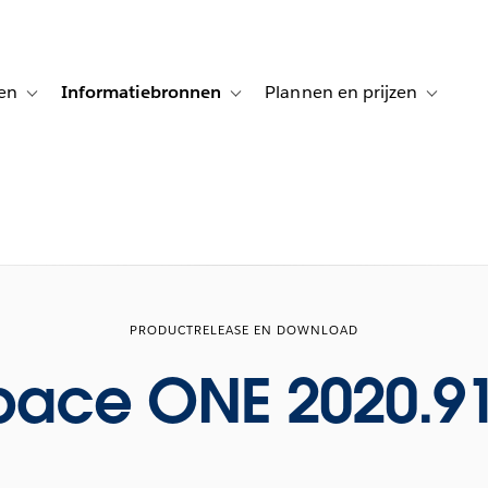
en
Informatiebronnen
Plannen en prijzen
tion for Klanten aan het woord
Toggle sub-navigation for Oplossingen
Toggle sub-navigation for Informatiebro
Toggle su
PRODUCTRELEASE EN DOWNLOAD
pace ONE 2020.91