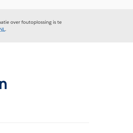
tie over foutoplossing is te
_NL
.
n