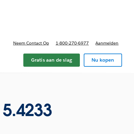
nnen
b-navigation for Plannen en prijzen
Neem Contact Op
1-800-270-6977
Aanmelden
Gratis aan de slag
Nu kopen
5.4233