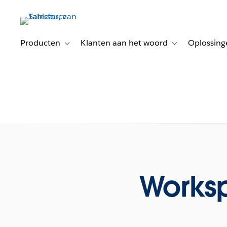
Verder
naar
hoofdinhoud
Producten
Klanten aan het woord
Oplossing
Toggle sub-navigation for Producten
Toggle sub-naviga
Works