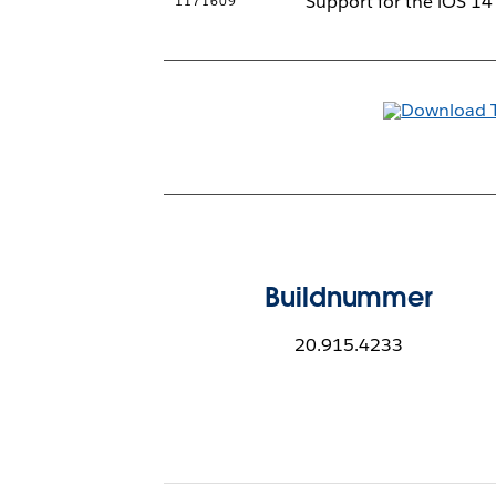
Support for the iOS 14
1171609
Buildnummer
20.915.4233