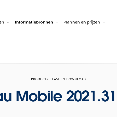
en
Informatiebronnen
Plannen en prijzen
tion for Klanten aan het woord
Toggle sub-navigation for Oplossingen
Toggle sub-navigation for Informatiebro
Toggle su
PRODUCTRELEASE EN DOWNLOAD
au Mobile 2021.31