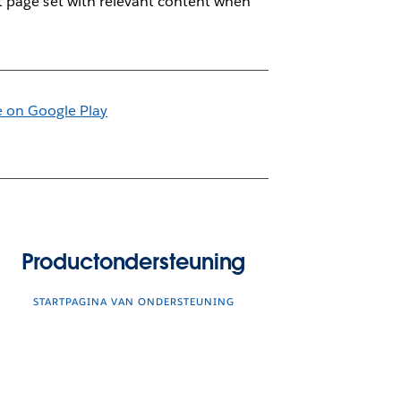
t page set with relevant content when
Productondersteuning
STARTPAGINA VAN ONDERSTEUNING