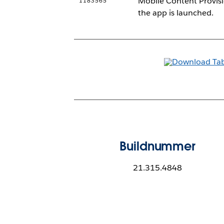
Mobile Content Provisi
1183565
the app is launched.
Buildnummer
21.315.4848