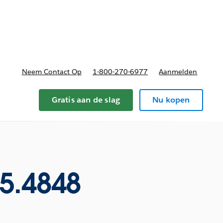
nnen
b-navigation for Plannen en prijzen
Neem Contact Op
1-800-270-6977
Aanmelden
Gratis aan de slag
Nu kopen
5.4848