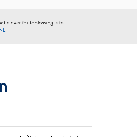
tie over foutoplossing is te
_NL
.
n