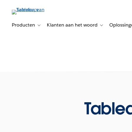
Verder
naar
hoofdinhoud
Producten
Klanten aan het woord
Oplossing
Toggle sub-navigation for Producten
Toggle sub-naviga
Table