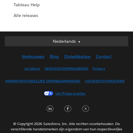
Tableau Help
Alle releases
Nederlands
Nederlands
Deutsch
Vertrouwen
Blog
Ontwikkelaar
Contact
English (UK)
English (US)
Juridisch
SERVICEVOORWAARDEN
Privacy
Español
VERANTWOORDELIJKE OPENBAARMAKING
COOKIEVOORKEUREN
Français (Canada)
Français (France)
Uw Privacyopties
Italiano
LinkedIn
Facebook
Twitter
日本語
한국어
Português
© Copyright 2026 Salesforce, Inc. Alle rechten voorbehouden. De
verschillende handelsmerken zijn eigendom van hun respectievelijke
Svenska