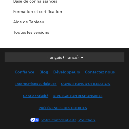
Base de connaissances
Formation et certification
Aide de Tableau
Toutes les versions
Français (France)
Français (France)
Deutsch
Confiance
Blog
Développeurs
Contactez-nous
English (UK)
English (US)
Informations Juridiques
CONDITIONS D'UTILISATION
Español
Confidentialité
DIVULGATION RESPONSABLE
Français (Canada)
Italiano
PRÉFÉRENCES DES COOKIES
日本語
Votre Confidentialité, Vos Choix
한국어