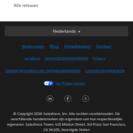
Alle releases
Nederlands
Nederlands
Deutsch
Vertrouwen
Blog
Ontwikkelaar
Contact
English (UK)
English (US)
Juridisch
SERVICEVOORWAARDEN
Privacy
Español
VERANTWOORDELIJKE OPENBAARMAKING
COOKIEVOORKEUREN
Français (Canada)
Français (France)
Uw Privacyopties
Italiano
LinkedIn
Facebook
Twitter
日本語
한국어
Português
© Copyright 2026 Salesforce, Inc. Alle rechten voorbehouden. De
verschillende handelsmerken zijn eigendom van hun respectievelijke
Svenska
eigenaren. Salesforce Tower, 415 Mission Street, 3rd Floor, San Francisco,
CA 94105, Verenigde Staten
ไทย