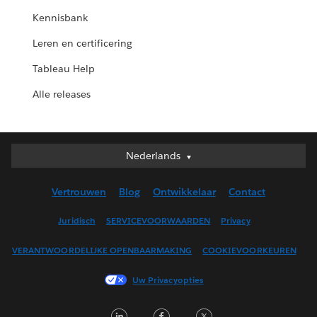
Kennisbank
Leren en certificering
Tableau Help
Alle releases
Nederlands
Nederlands
Deutsch
Vertrouwen
Blog
Ontwikkelaar
Contact
English (UK)
English (US)
Juridisch
SERVICEVOORWAARDEN
Privacy
Español
VERANTWOORDELIJKE OPENBAARMAKING
COOKIEVOORKEUREN
Français (Canada)
Français (France)
Uw Privacyopties
Italiano
LinkedIn
Facebook
Twitter
日本語