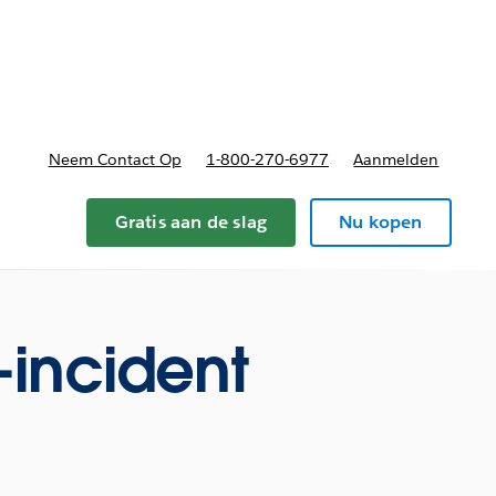
nnen
b-navigation for Plannen en prijzen
Neem Contact Op
1-800-270-6977
Aanmelden
Gratis aan de slag
Nu kopen
-incident