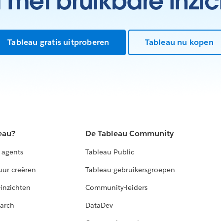
t met bruikbare inzic
Tableau gratis uitproberen
Tableau nu kopen
eau?
De Tableau Community
 agents
Tableau Public
uur creëren
Tableau-gebruikersgroepen
-inzichten
Community-leiders
arch
DataDev