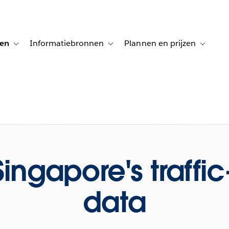
gen
Informatiebronnen
Plannen en prijzen
tion for Klanten aan het woord
Toggle sub-navigation for Oplossingen
Toggle sub-navigation for Informatiebro
Toggle su
Singapore's traffic
data