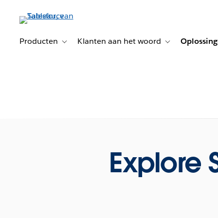
Verder
naar
hoofdinhoud
Producten
Klanten aan het woord
Oplossin
Toggle sub-navigation for Producten
Toggle sub-naviga
Explore 