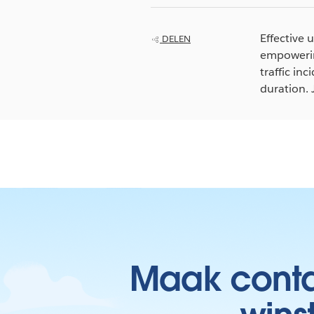
Effective 
DELEN
empowerin
traffic in
duration. 
Maak contac