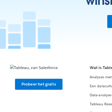
wins
Wat is Tabl
Analyses met
Probeer het gratis
Een datacult
Data-analyse
Tableau Rese