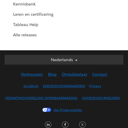
Kennisbank
Leren en certificering
Tableau Help
Alle releases
Nederlands
Nederlands
Deutsch
Vertrouwen
Blog
Ontwikkelaar
Contact
English (UK)
English (US)
Juridisch
SERVICEVOORWAARDEN
Privacy
Español
VERANTWOORDELIJKE OPENBAARMAKING
COOKIEVOORKEUREN
Français (Canada)
Français (France)
Uw Privacyopties
Italiano
LinkedIn
Facebook
Twitter
日本語