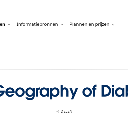
gen
Informatiebronnen
Plannen en prijzen
tion for Klanten aan het woord
Toggle sub-navigation for Oplossingen
Toggle sub-navigation for Informatiebro
Toggle su
Geography of Dia
DELEN