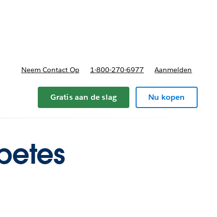
nnen
b-navigation for Plannen en prijzen
Neem Contact Op
1-800-270-6977
Aanmelden
Gratis aan de slag
Nu kopen
betes