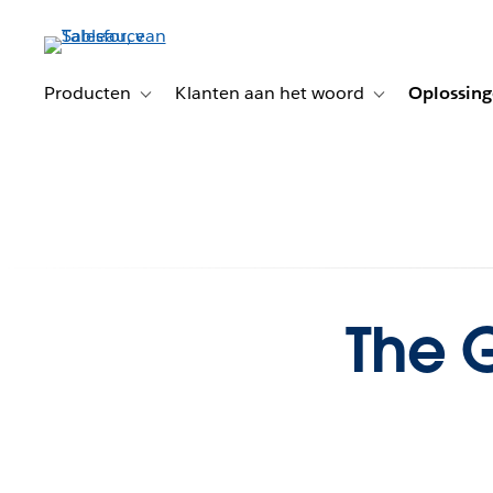
Verder
naar
hoofdinhoud
Producten
Klanten aan het woord
Oplossin
Toggle sub-navigation for Producten
Toggle sub-naviga
The 