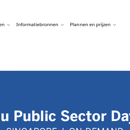
en
Informatiebronnen
Plannen en prijzen
tion for Klanten aan het woord
Toggle sub-navigation for Oplossingen
Toggle sub-navigation for Informatiebro
Toggle su