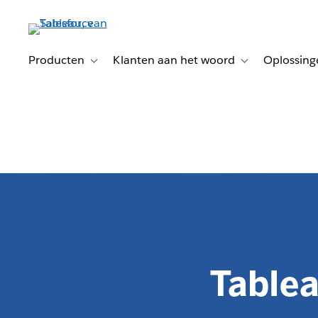
Verder
naar
hoofdinhoud
Producten
Klanten aan het woord
Oplossing
Toggle sub-navigation for Producten
Toggle sub-naviga