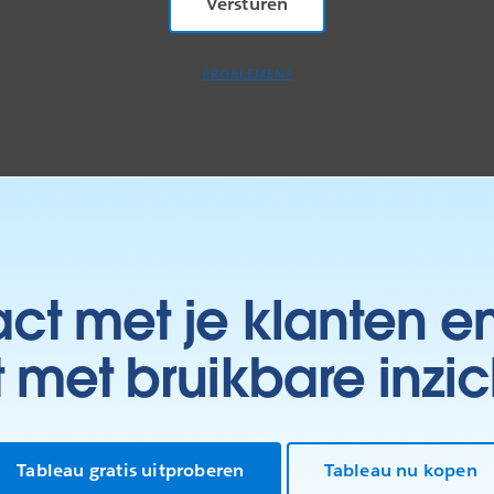
PROBLEMEN?
t met je klanten e
t met bruikbare inzic
Tableau gratis uitproberen
Tableau nu kopen