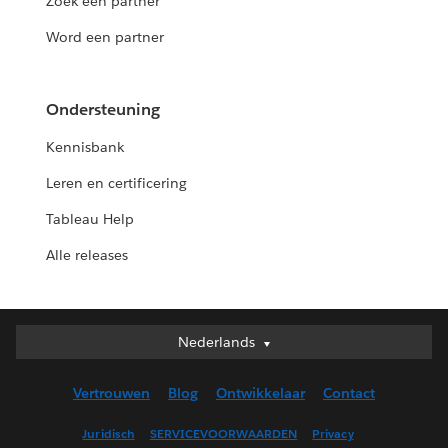
Zoek een partner
Word een partner
Ondersteuning
Kennisbank
Leren en certificering
Tableau Help
Alle releases
Nederlands
Nederlands
Deutsch
Vertrouwen
Blog
Ontwikkelaar
Contact
English (UK)
English (US)
Juridisch
SERVICEVOORWAARDEN
Privacy