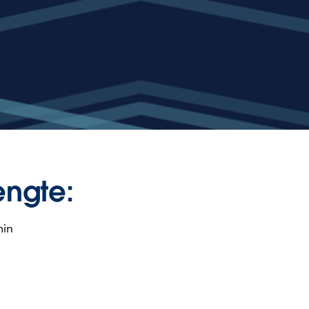
engte:
min