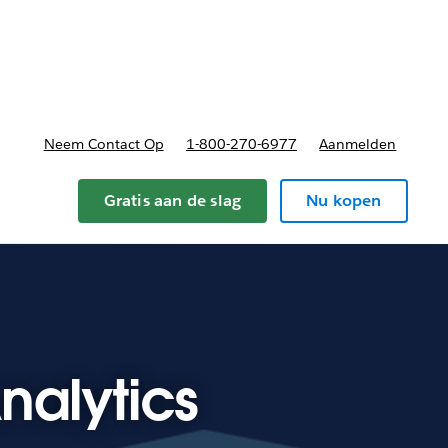
nnen
b-navigation for Plannen en prijzen
Neem Contact Op
1-800-270-6977
Aanmelden
Gratis aan de slag
Nu kopen
alytics