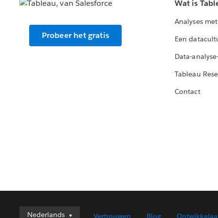
Wat is Tabl
Analyses met
Probeer het gratis
Een datacult
Data-analyse
Tableau Rese
Contact
Nederlands
Nederlands
Vertrouwen
Blog
Ontwikkelaa