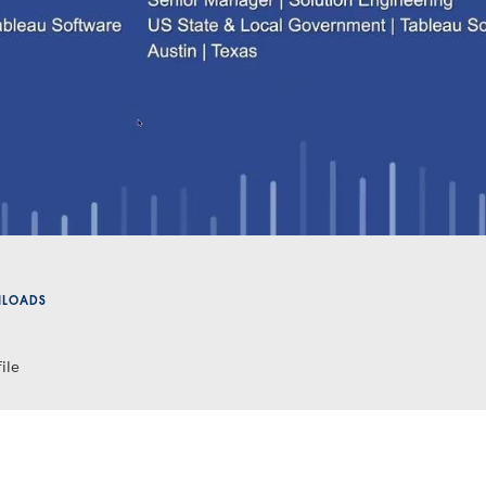
Video
NLOADS
ile