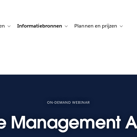
en
Informatiebronnen
Plannen en prijzen
tion for Klanten aan het woord
Toggle sub-navigation for Oplossingen
Toggle sub-navigation for Informatiebro
Toggle su
ON-DEMAND WEBINAR
e Management An