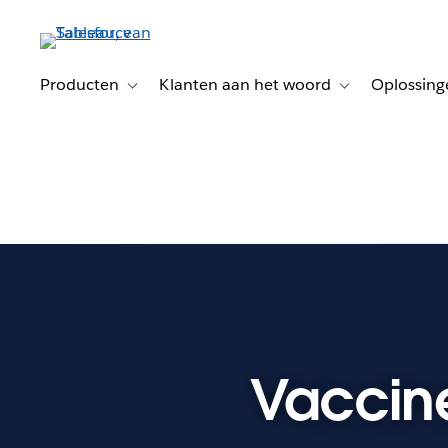
Verder
naar
hoofdinhoud
Producten
Klanten aan het woord
Oplossing
Toggle sub-navigation for Producten
Toggle sub-naviga
Vaccin