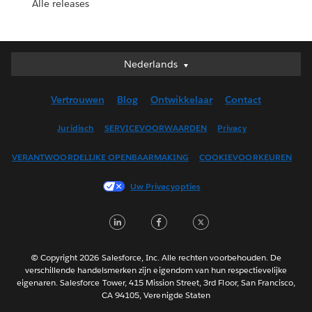
Alle releases
Nederlands
Nederlands
Deutsch
Vertrouwen
Blog
Ontwikkelaar
Contact
English (UK)
English (US)
Juridisch
SERVICEVOORWAARDEN
Privacy
Español
VERANTWOORDELIJKE OPENBAARMAKING
COOKIEVOORKEUREN
Français (Canada)
Français (France)
Uw Privacyopties
Italiano
LinkedIn
Facebook
Twitter
日本語
한국어
Português
© Copyright 2026 Salesforce, Inc. Alle rechten voorbehouden. De
verschillende handelsmerken zijn eigendom van hun respectievelijke
Svenska
eigenaren. Salesforce Tower, 415 Mission Street, 3rd Floor, San Francisco,
CA 94105, Verenigde Staten
ไทย