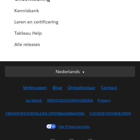
Kennisbank
Leren en certificering
Tableau Help
Alle releases
Nederlands
Nederlands
Deutsch
Vertrouwen
Blog
Ontwikkelaar
Contact
English (UK)
English (US)
Juridisch
SERVICEVOORWAARDEN
Privacy
Español
VERANTWOORDELIJKE OPENBAARMAKING
COOKIEVOORKEUREN
Français (Canada)
Français (France)
Uw Privacyopties
Italiano