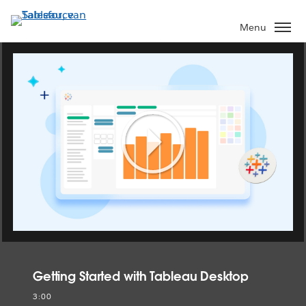
Verder
naar
Menu
hoofdinhoud
Play
Video
Getting Started with Tableau Desktop
3:00