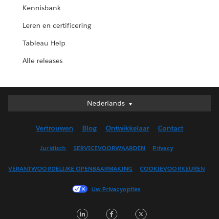
Kennisbank
Leren en certificering
Tableau Help
Alle releases
Nederlands
Nederlands
Deutsch
Vertrouwen
Blog
Ontwikkelaar
Contact
English (UK)
English (US)
Juridisch
SERVICEVOORWAARDEN
Privacy
Español
VERANTWOORDELIJKE OPENBAARMAKING
COOKIEVOORKEUREN
Français (Canada)
Français (France)
Uw Privacyopties
Italiano
LinkedIn
Facebook
Twitter
日本語