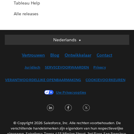
Tableau Help
Alle releases
Nederlands
Nederlands
Deutsch
Vertrouwen
Blog
Ontwikkelaar
Contact
English (UK)
English (US)
Juridisch
SERVICEVOORWAARDEN
Privacy
Español
VERANTWOORDELIJKE OPENBAARMAKING
COOKIEVOORKEUREN
Français (Canada)
Français (France)
Uw Privacyopties
Italiano
LinkedIn
Facebook
Twitter
日本語
한국어
Português
© Copyright 2026 Salesforce, Inc. Alle rechten voorbehouden. De
verschillende handelsmerken zijn eigendom van hun respectievelijke
Svenska
eigenaren. Salesforce Tower, 415 Mission Street, 3rd Floor, San Francisco,