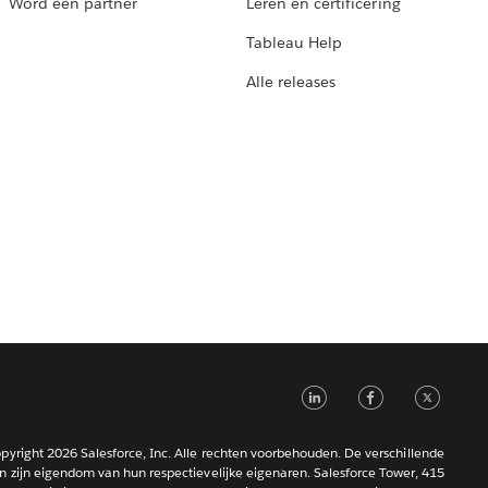
Word een partner
Leren en certificering
Tableau Help
Alle releases
LinkedIn
Faceb
Tw
pyright 2026 Salesforce, Inc. Alle rechten voorbehouden. De verschillende
 zijn eigendom van hun respectievelijke eigenaren. Salesforce Tower, 415