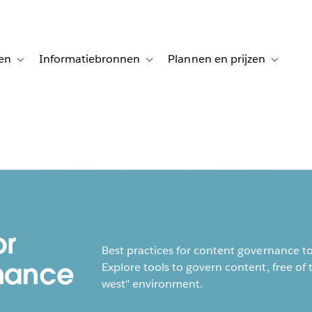
en
Informatiebronnen
Plannen en prijzen
tion for Klanten aan het woord
Toggle sub-navigation for Oplossingen
Toggle sub-navigation for Informatiebro
Toggle su
or
Best practices for content governance t
nance
Explore tools to govern content, free of t
west" environment.