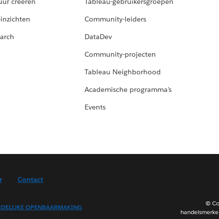
uur creëren
Tableau-gebruikersgroepen
-inzichten
Community-leiders
arch
DataDev
Community-projecten
Tableau Neighborhood
Academische programma's
Events
r
Contact
© Co
DELIJKE OPENBAARMAKING
handelsmerken