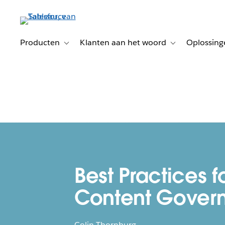
Verder
naar
hoofdinhoud
Producten
Klanten aan het woord
Oplossing
Toggle sub-navigation for Producten
Toggle sub-naviga
Best Practices f
Content Gover
Colin Thornburg