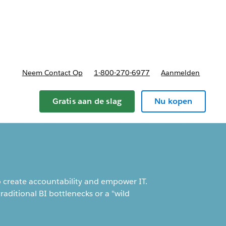
nnen
b-navigation for Plannen en prijzen
Neem Contact Op
1-800-270-6977
Aanmelden
Gratis aan de slag
Nu kopen
o create accountability and empower IT.
raditional BI bottlenecks or a "wild