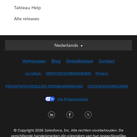
Tableau Help
Alle releases
Nederlands
Nederlands
Deutsch
Vertrouwen
Blog
Ontwikkelaar
Contact
English (UK)
English (US)
Juridisch
SERVICEVOORWAARDEN
Privacy
Español
VERANTWOORDELIJKE OPENBAARMAKING
COOKIEVOORKEUREN
Français (Canada)
Français (France)
Uw Privacyopties
Italiano
LinkedIn
Facebook
Twitter
日本語
한국어
Português
© Copyright 2026 Salesforce, Inc. Alle rechten voorbehouden. De
verschillende handelsmerken zijn eigendom van hun respectievelijke