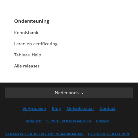
Ondersteuning
Kennisbank
Leren en certificering
Tableau Help
Alle releases
Nederlands
Nederlands
Deutsch
Vertrouwen
Blog
Ontwikkelaar
Contact
English (UK)
English (US)
Juridisch
SERVICEVOORWAARDEN
Privacy
Español
VERANTWOORDELIJKE OPENBAARMAKING
COOKIEVOORKEUREN
Français (Canada)