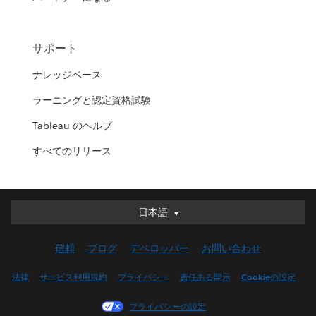
サポート
ナレッジベース
ラーニングと認定資格試験
Tableau のヘルプ
すべてのリリース
日本語
日本語
Deutsch
信頼
ブログ
デベロッパー
お問い合わせ
English (UK)
English (US)
法律
サービス利用規約
プライバシー
責任ある開示
Cookieの設定
Español
プライバシーの設定
Français (Canada)