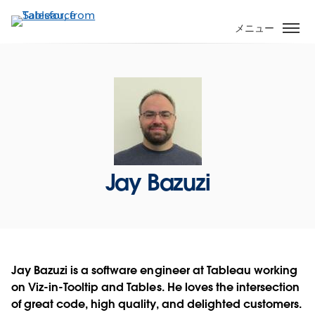
メ
イ
メニュー
ン
コ
ン
テ
ン
ツ
に
移
Jay Bazuzi
動
Jay Bazuzi is a software engineer at Tableau working
on Viz-in-Tooltip and Tables. He loves the intersection
of great code, high quality, and delighted customers.