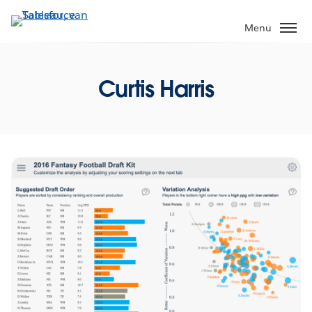
Verder
naar
Menu
hoofdinhoud
Curtis Harris