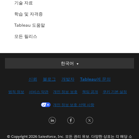
기술 자료
학습 및 자격증
Tableau 도움말
모든 릴리스
한국어
한국어
Deutsch
신뢰
블로그
개발자
Tableau에 문의
English (UK)
English (US)
법적 정보
서비스 약관
개인 정보 보호
책임 공개
쿠키 기본 설정
Español
개인 정보 보호 선택 사항
Français (Canada)
Français (France)
LinkedIn
Facebook
Twitter
Italiano
日本語
© Copyright 2026 Salesforce, Inc. 모든 권리 유보. 다양한 상표는 각 해당 소