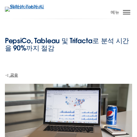
주
요
메뉴
콘
텐
츠
PepsiCo, Tableau 및 Trifacta로 분석 시간
로
을 90%까지 절감
건
너
뛰
기
공유