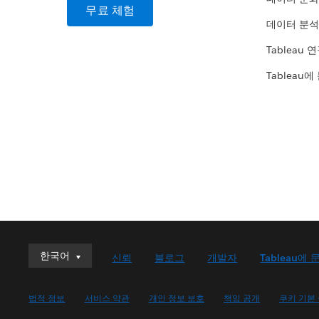
무료 체험
데이터 분석
Tableau 
Tableau에
한국어
한국어
신뢰
블로그
개발자
Tableau에 
Deutsch
English (UK)
법적 정보
서비스 약관
개인 정보 보호
책임 공개
쿠키 기본
English (US)