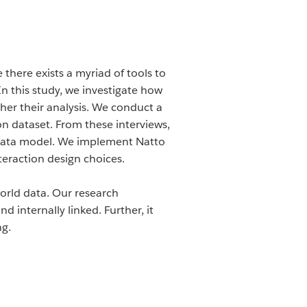
there exists a myriad of tools to
In this study, we investigate how
ther their analysis. We conduct a
on dataset. From these interviews,
c data model. We implement Natto
teraction design choices.
world data. Our research
d internally linked. Further, it
ng.