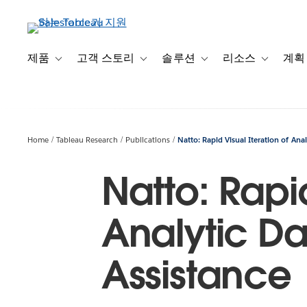
주
요
콘
텐
제품
고객 스토리
솔루션
리소스
계획
Toggle sub-navigation for 제품
Toggle sub-navigation for 고객 스토리
Toggle sub-navigation f
Toggle su
츠
로
건
너
뛰
Home
Tableau Research
Publications
Natto: Rapid Visual Iteration of Ana
기
Natto: Rapid
Analytic Da
Assistance