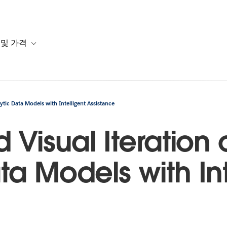
 및 가격
or 솔루션
b-navigation for 리소스
Toggle sub-navigation for 계획 및 가격
lytic Data Models with Intelligent Assistance
 Visual Iteration 
ta Models with Int