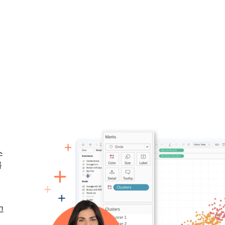
스
를
데
고