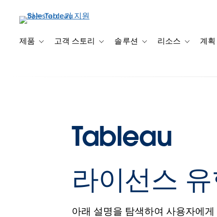
주
요
콘
텐
제품
고객 스토리
솔루션
리소스
계획
Toggle sub-navigation for 제품
Toggle sub-navigation for 고객 스토리
Toggle sub-navigation f
Toggle su
츠
로
건
너
뛰
기
Tableau
라이선스 유
아래 설명을 탐색하여 사용자에게