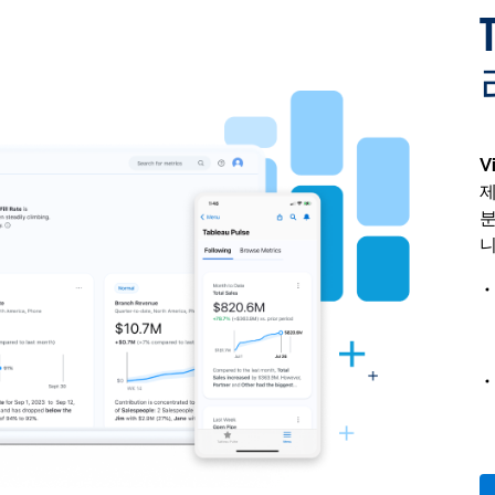
V
제
분
니