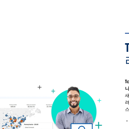
T
니
새
려
스