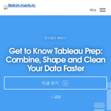
주
요
메뉴
콘
텐
츠
로
건
온디맨드 웨비나
너
Get to Know Tableau Prep:
뛰
기
Combine, Shape and Clean
Your Data Faster
지금 보기
공유