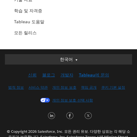
학습 및 자격증
Tableau 도움말
모든 릴리스
한국어
한국어
Deutsch
신뢰
블로그
개발자
Tableau에 문의
English (UK)
English (US)
법적 정보
서비스 약관
개인 정보 보호
책임 공개
쿠키 기본 설정
Español
개인 정보 보호 선택 사항
Français (Canada)
Français (France)
LinkedIn
Facebook
Twitter
Italiano
日本語
© Copyright 2026 Salesforce, Inc. 모든 권리 유보. 다양한 상표는 각 해당 소
Nederlands
유자가 보유합니다. Salesforce, Inc. Salesforce Tower, 415 Mission Street,