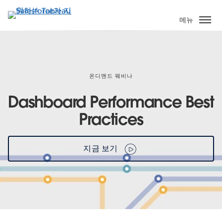
주
요
메뉴
콘
텐
츠
로
건
온디맨드 웨비나
너
Dashboard Performance Best
뛰
기
Practices
지금 보기