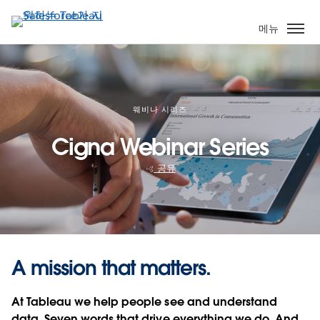
주
요
메뉴
콘
텐
츠
로
건
웨비나 시리즈
너
Cigna Webinar Series
뛰
기
공유
A mission that matters.
At Tableau we help people see and understand
data. Seven words that drive everything we do. And